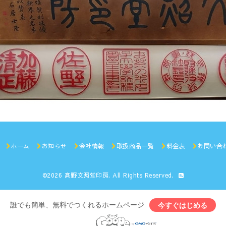
ホーム
お知らせ
会社情報
取扱商品一覧
料金表
お問い合
©2026
髙野文照堂印房
. All Rights Reserved.
誰でも簡単、無料でつくれるホームページ
今すぐはじめる