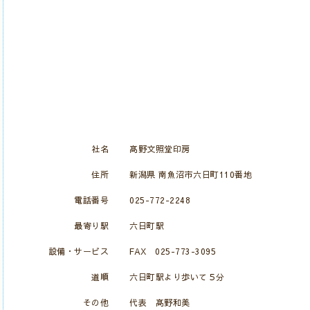
社名
髙野文照堂印房
住所
新潟県 南魚沼市六日町110番地
電話番号
025-772-2248
最寄り駅
六日町駅
設備・サービス
FAX 025-773-3095
道順
六日町駅より歩いて５分
その他
代表 髙野和美