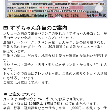
🍱 すずちゃん弁当のご案内
ボリューム満点で栄養バランスの取れた「すずちゃん弁当」は、毎
日のランチや会議、イベントなどにぴったり。
唐揚げ、ハンバーグ、チキン南蛮、とんかつ、魚の照り焼きなど、
定番人気のおかずを中心に、30種類近くの多彩なメニューを取り
揃えています。
手作りの味にこだわり、地元食材を使った家庭的な味わいが好評で
す。
丼シリーズ（親子丼・天丼・照り焼きチキン丼・かつ丼など）も人
気です。
トッピングで自由にアレンジも可能。ご飯の大盛りやおかずの追加
にも対応しています。
ご注文はお電話にて承ります。
📅 ご注文について
月～金は
10時30分までのご注文
でお届け可能です。
土・日・祝日は
10個以上（前日予約）
にて配達を承ります。
会議・行事・冠婚葬祭などの仕出し弁当（1,000円～ 税別）もご予