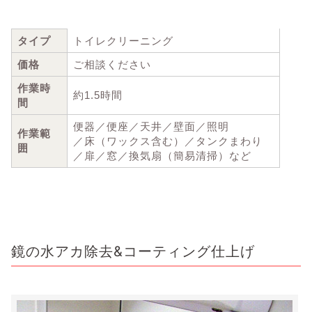
タイプ
トイレクリーニング
価格
ご相談ください
作業時
約1.5時間
間
便器／便座／天井／壁面／照明
作業範
／床（ワックス含む）／タンクまわり
囲
／扉／窓／換気扇（簡易清掃）など
鏡の水アカ除去&コーティング仕上げ