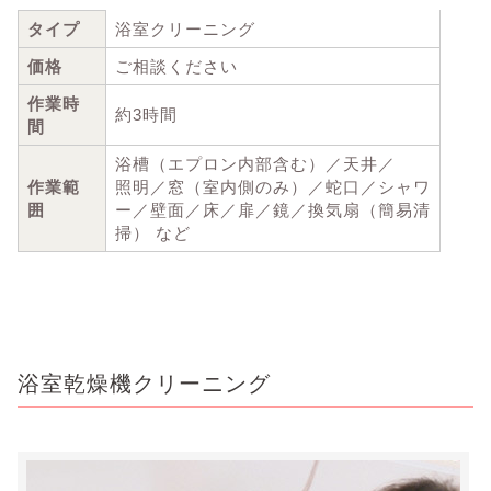
タイプ
浴室クリーニング
価格
ご相談ください
作業時
約3時間
間
浴槽（エプロン内部含む）／天井／
作業範
照明／窓（室内側のみ）／蛇口／シャワ
囲
ー／壁面／床／扉／鏡／換気扇（簡易清
掃） など
浴室乾燥機クリーニング