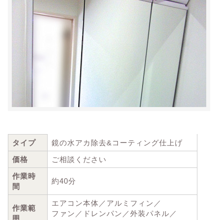
タイプ
鏡の水アカ除去&コーティング仕上げ
価格
ご相談ください
作業時
約40分
間
エアコン本体／アルミフィン／
作業範
ファン／ドレンパン／外装パネル／
囲