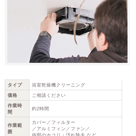
タイプ
浴室乾燥機クリーニング
価格
ご相談ください
作業時
約2時間
間
カバー／フィルター
作業範
／アルミフィン／ファン／
囲
内部のホコリ・汚れ除去 など