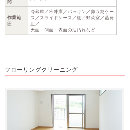
間
冷蔵庫／冷凍庫／パッキン／卵収納ケー
作業範
ス／スライドケース／棚／野菜室／蒸発
囲
皿／
天面・側面・表面の油汚れなど
フローリングクリーニング