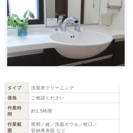
タイプ
洗面所クリーニング
価格
ご相談ください
作業時
約1.5時間
間
作業範
照明／鏡／洗面ボウル／蛇口／
囲
収納庫表面 など