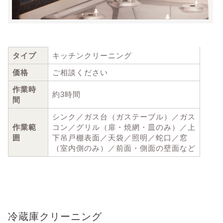
タイプ
キッチンクリーニング
価格
ご相談ください
作業時
約3時間
間
シンク／ガス台（ガステーブル）／ガス
作業範
コン／グリル（扉・焼網・皿のみ）／上
囲
下吊戸棚表面／天袋／照明／蛇口／窓
（室内側のみ）／前面・側面の壁面など
冷蔵庫クリーニング