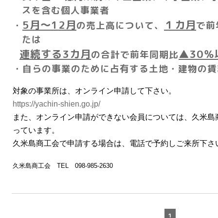
スを含む個人事業者
5
月～
12
月
１カ月
・
の売上高について、
で前
たは
連続する3カ月
▲
30
％
の合計で前年同期比
・自らの事業のために占有する土地・建物の賃
対象の事業所は、オンライン申請して下さい。
https://yachin-shien.go.jp/
また、オンライン申請ができない会員については、久米島
っています。
久米島商工会で申請する場合は、電話で予約しご来所下さ
久米島商工会 TEL 098-985-2630
1