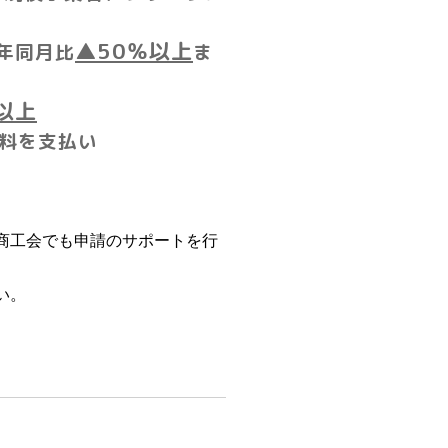
▲
50
％以上
年同月比
ま
以上
料を支払い
商工会でも申請のサポートを行
い。