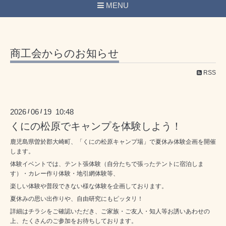
MENU
商工会からのお知らせ
RSS
2026
06
19 10:48
/
/
くにの松原でキャンプを体験しよう！
鹿児島県曽於郡大崎町、「くにの松原キャンプ場」で夏休み体験企画を開催
します。
体験イベントでは、テント張体験（自分たちで張ったテントに宿泊しま
す）・カレー作り体験・地引網体験等、
楽しい体験や普段できない様な体験を企画しております。
夏休みの思い出作りや、自由研究にもピッタリ！
詳細はチラシをご確認いただき、ご家族・ご友人・知人等お誘いあわせの
上、たくさんのご参加をお待ちしております。