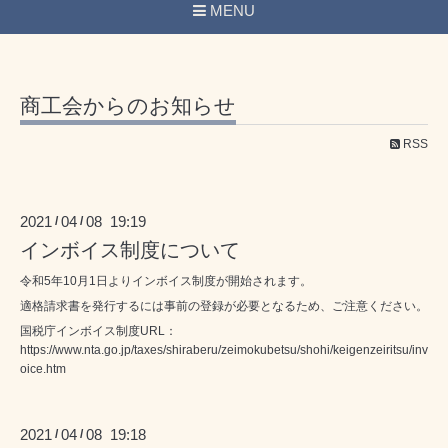
MENU
商工会からのお知らせ
RSS
2021
04
08 19:19
/
/
インボイス制度について
令和5年10月1日よりインボイス制度が開始されます。
適格請求書を発行するには事前の登録が必要となるため、ご注意ください。
国税庁インボイス制度URL：
https://www.nta.go.jp/taxes/shiraberu/zeimokubetsu/shohi/keigenzeiritsu/inv
oice.htm
2021
04
08 19:18
/
/