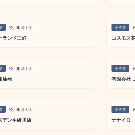
業
綾川町商工会
小売業
ーランド三好
コスモス
業
綾川町商工会
小売業
醤油㈱
有限会社 
業
綾川町商工会
小売業
ズデンキ綾川店
ナナイロ