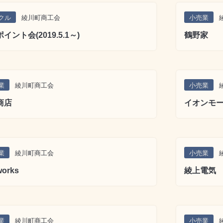
クル
綾川町商工会
小売業
イント会(2019.5.1～)
鶴野家
業
綾川町商工会
小売業
商店
イオンモ
業
綾川町商工会
小売業
orks
綾上電気
業
綾川町商工会
小売業