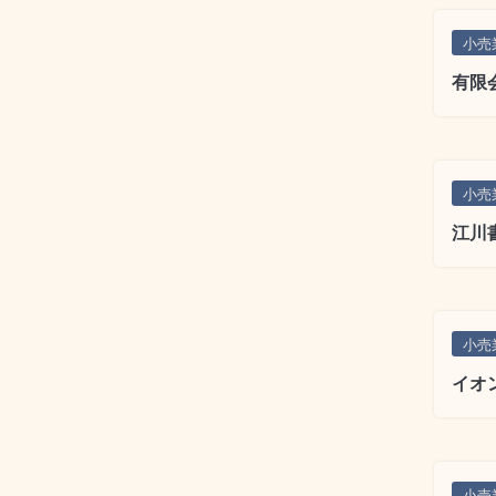
小売
有限
小売
江川
小売
イオ
小売