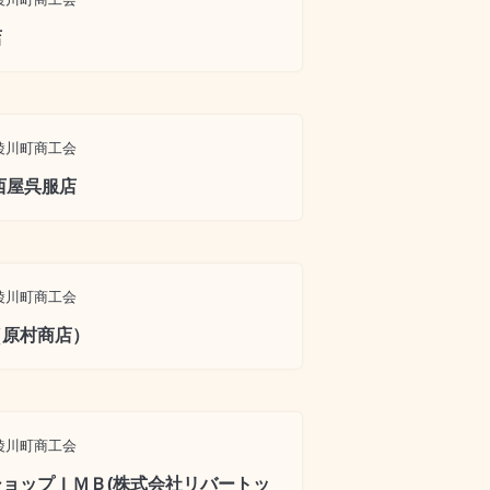
店
綾川町商工会
西屋呉服店
綾川町商工会
（原村商店）
綾川町商工会
ョップＩＭＢ(株式会社リバートッ