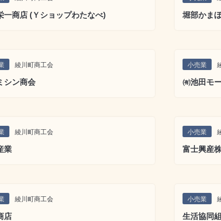
栄一商店 (Ｙショップわたなべ)
堀部かま
業
綾川町商工会
小売業
ミシン商会
㈲池田モ
業
綾川町商工会
小売業
産業
富士興産
業
綾川町商工会
小売業
商店
生活協同