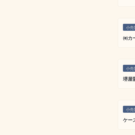
小売
㈲カ
小売
堺屋
小売
ケー