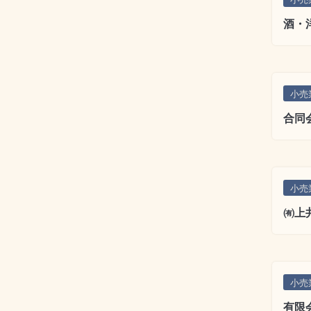
酒・
小売
合同
小売
㈲上
小売
有限