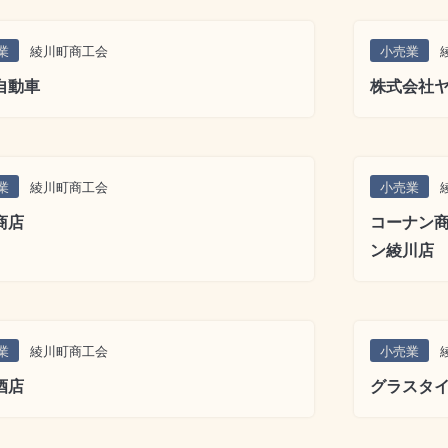
業
綾川町商工会
小売業
自動車
株式会社ヤ
業
綾川町商工会
小売業
商店
コーナン商
ン綾川店
業
綾川町商工会
小売業
酒店
グラスタ