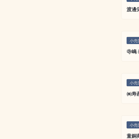
渡邊
小売
寺嶋
小売
㈱寿
小売
童銅