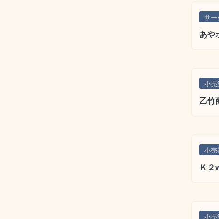
サー
あやポ
小売
乙竹
小売
Ｋ２w
小売