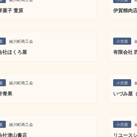
洋菓子 萱原
伊賀精肉
業
綾川町商工会
小売業
会社ほくろ屋
有限会社 
業
綾川町商工会
小売業
井青果
いづみ屋
業
綾川町商工会
小売業
会社津山書店
リユースシ