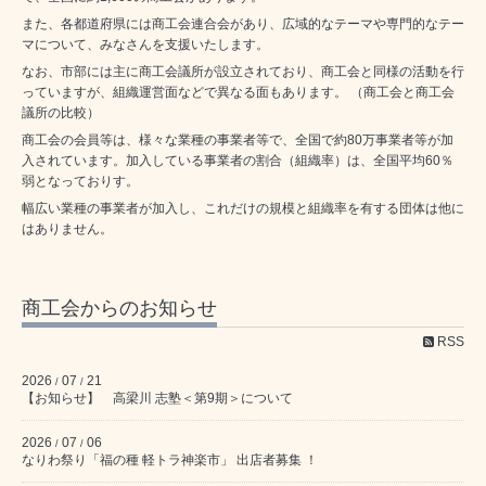
また、各都道府県には商工会連合会があり、広域的なテーマや専門的なテー
マについて、みなさんを支援いたします。
なお、市部には主に商工会議所が設立されており、商工会と同様の活動を行
っていますが、組織運営面などで異なる面もあります。 （商工会と商工会
議所の比較）
商工会の会員等は、様々な業種の事業者等で、全国で約80万事業者等が加
入されています。加入している事業者の割合（組織率）は、全国平均60％
弱となっておりす。
幅広い業種の事業者が加入し、これだけの規模と組織率を有する団体は他に
はありません。
商工会からのお知らせ
RSS
2026
07
21
/
/
【お知らせ】 高梁川 志塾＜第9期＞について
2026
07
06
/
/
なりわ祭り「福の種 軽トラ神楽市」 出店者募集 ！