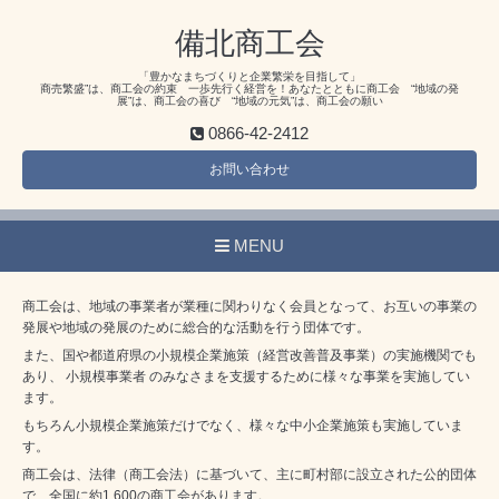
備北商工会
「豊かなまちづくりと企業繁栄を目指して」
商売繁盛”は、商工会の約束 一歩先行く経営を！あなたとともに商工会 “地域の発
展”は、商工会の喜び “地域の元気”は、商工会の願い
0866-42-2412
お問い合わせ
MENU
商工会は、地域の事業者が業種に関わりなく会員となって、お互いの事業の
発展や地域の発展のために総合的な活動を行う団体です。
また、国や都道府県の小規模企業施策（経営改善普及事業）の実施機関でも
あり、 小規模事業者 のみなさまを支援するために様々な事業を実施してい
ます。
もちろん小規模企業施策だけでなく、様々な中小企業施策も実施していま
す。
商工会は、法律（商工会法）に基づいて、主に町村部に設立された公的団体
で、全国に約1,600の商工会があります。