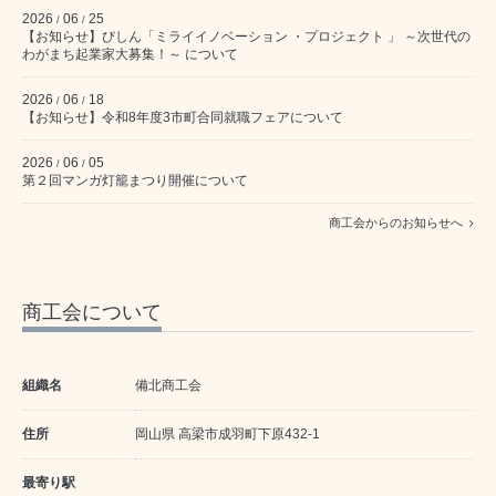
2026
06
25
/
/
【お知らせ】びしん「ミライイノベーション ・プロジェクト 」 ～次世代の
わがまち起業家大募集！～ について
2026
06
18
/
/
【お知らせ】令和8年度3市町合同就職フェアについて
2026
06
05
/
/
第２回マンガ灯籠まつり開催について
商工会からのお知らせへ
商工会について
組織名
備北商工会
住所
岡山県 高梁市成羽町下原432-1
最寄り駅