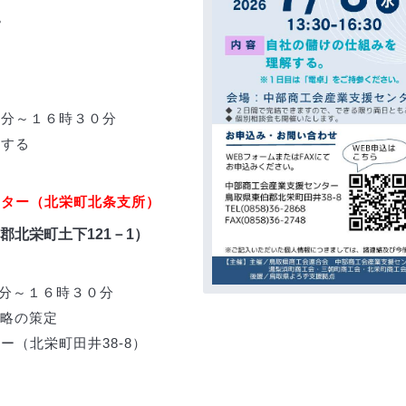
。
分～１６時３０分
する
ンター（北栄町北条支所）
伯郡北栄町土下121－1）
０分～１６時３０分
略の策定
ー（北栄町田井38-8）