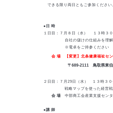
できる限り両日ともご参加ください
●日 時
１日目：７月８日（水） １３時３０
自社の儲けの仕組みを理解
※電卓をご持参ください
会 場
【変更】北条健康福祉セ
〒689-2111 鳥取県東
２日目：７月29日（水） １３時３
戦略マップを使った経営戦
会 場
中部商工会産業支援センタ
●講 師