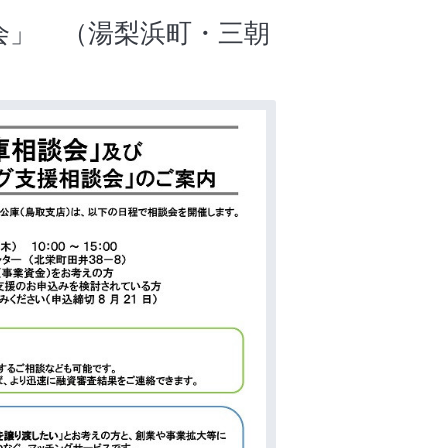
会」 （湯梨浜町・三朝