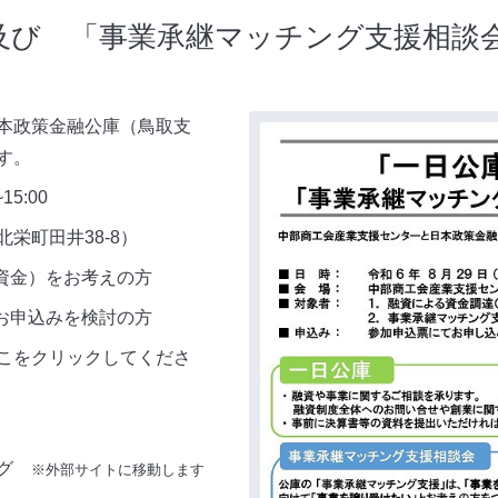
及び 「事業承継マッチング支援相談
本政策金融公庫（鳥取支
す。
5:00
栄町田井38-8）
資金）をお考えの方
申込みを検討の方
こをクリックしてくださ
グ
※外部サイトに移動します