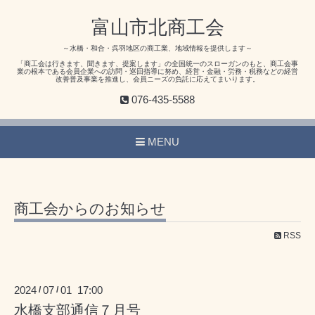
富山市北商工会
～水橋・和合・呉羽地区の商工業、地域情報を提供します～
「商工会は行きます、聞きます、提案します」の全国統一のスローガンのもと、商工会事
業の根本である会員企業への訪問・巡回指導に努め、経営・金融・労務・税務などの経営
改善普及事業を推進し、会員ニーズの負託に応えてまいります。
076-435-5588
MENU
商工会からのお知らせ
RSS
2024
07
01 17:00
/
/
水橋支部通信７月号