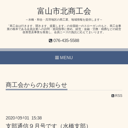
富山市北商工会
～水橋・和合・呉羽地区の商工業、地域情報を提供します～
「商工会は行きます、聞きます、提案します」の全国統一のスローガンのもと、商工会事
業の根本である会員企業への訪問・巡回指導に努め、経営・金融・労務・税務などの経営
改善普及事業を推進し、会員ニーズの負託に応えてまいります。
076-435-5588
MENU
商工会からのお知らせ
RSS
2020
09
01 15:38
/
/
支部通信９月号です（水橋支部）