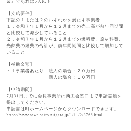
業』であれば5人以下
【支給要件】
下記の１または２のいずれかを満たす事業者
１．令和７年１月から１２月までの売上高が
前年同期間
と比較して減少していること
２．令和７年１月から１２月までの燃料費、原
材料費、
光熱費の経費の合計が、前年同期
間と比較して増加して
いること
【補助金額】
・１事業者あたり 法人の場合：２０万円
個人の場合：１０万円
【申請期間】
7
月
31
日までに会員事業所は商工会窓口まで申請書類を
提出してください。
申請書は町ホームページからダウンロードできます。
https://www.town.seiro.niigata.jp/1/11/2/3766.html