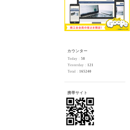
カウンター
Today :
58
Yesterday :
121
Total :
165240
携帯サイト