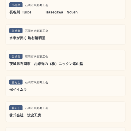
小売業
石岡市八郷商工会
長谷川_Tulips Hasegawa Nouen
製造業
石岡市八郷商工会
水車が搗く 駒村清明堂
製造業
石岡市八郷商工会
茨城県石岡市 お線香の（株）ニックン紫山堂
暮らし
石岡市八郷商工会
㈲イイムラ
暮らし
石岡市八郷商工会
株式会社 筑波工房