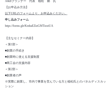
A&Bプランナー 代表 植松 郷 氏
【お申込み方法】
以下URLのフォームより、お申込みください。
申し込みフォーム
https://forms.gle/KmhaEZioGMTioxtUA
【主なセミナー内容】
＜第1部＞
■創業の手続き
■創業時に使える支援制度
■商工会の支援内容
＜第2部＞
■創業者の声
※実際に創業し、市内で事業を営んでいる方と植松氏とのパネルディスカッ
ション