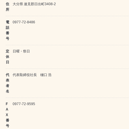
住
大分県 速見郡日出町3408-2
所
電
0977-72-8486
話
番
号
定
日曜・祭日
休
日
代
代表取締役社長 樋口 浩
表
者
名
F
0977-72-9595
A
X
番
号