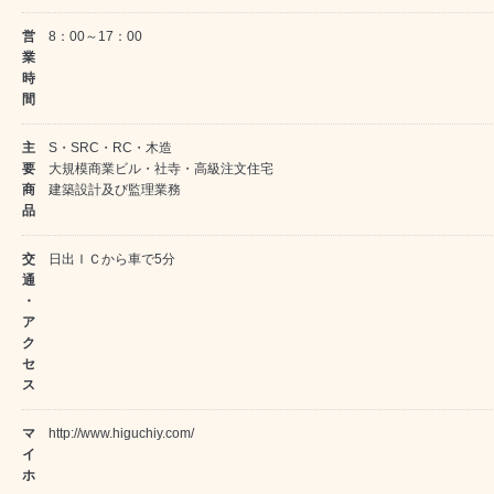
営
8：00～17：00
業
時
間
主
S・SRC・RC・木造
要
大規模商業ビル・社寺・高級注文住宅
商
建築設計及び監理業務
品
交
日出ＩＣから車で5分
通
・
ア
ク
セ
ス
マ
http://www.higuchiy.com/
イ
ホ