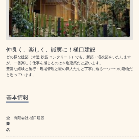
仲良く、楽しく、誠実に！樋口建設
どの様な建築（木造 鉄筋 コンクリート）でも、新築・増改築をいたします
が、一番楽しく仕事を感じるのは木造建築だと思います。
豊富な経験と施行・現場管理と匠の職人たちと丁寧に造る一つ一つの建物だ
と思っています。
基本情報
企
有限会社 樋口建設
業
名