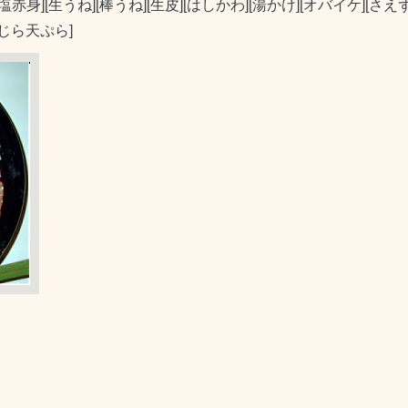
[塩赤身][生うね][棒うね][生皮][はしかわ][湯かけ][オバイケ][さえ
[くじら天ぷら]