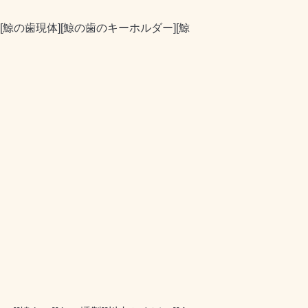
鯨の歯現体][鯨の歯のキーホルダー][鯨