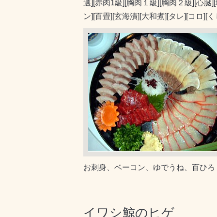
選][赤肉1級][胸肉１級][胸肉２級][心臓]
ン][百畳][玄海漬][大和煮][タレ][コロ]
お刺身、ベーコン、ゆでうね、百ひろ
イワシ鯨のヒゲ