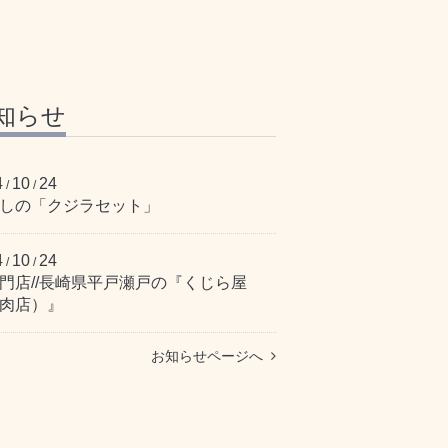
知らせ
4
10
24
/
/
しの「クジラセット」
4
10
24
/
/
門店//長崎県平戸瀬戸の『くじら屋
肉店）』
お知らせページへ