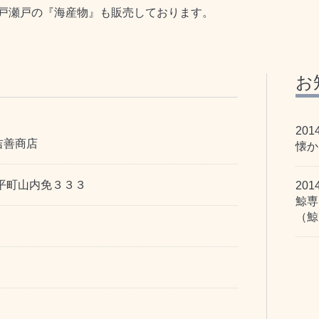
戸瀬戸の『海産物』も販売しております。
お
201
吉善商店
懐か
平町山内免３３３
201
鯨専
（鯨