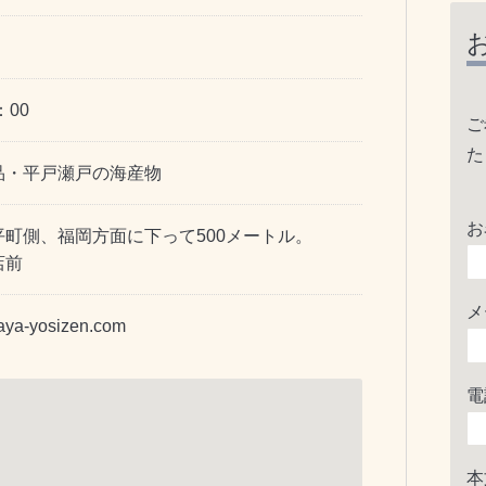
：00
ご
た
品・平戸瀬戸の海産物
お
町側、福岡方面に下って500メートル。
店前
メ
raya-yosizen.com
電
本