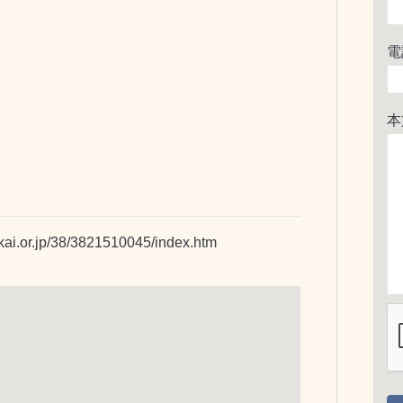
電
本
kai.or.jp/38/3821510045/index.htm