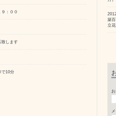
１９：００
201
築
立花
応致します
で10分
お
メ