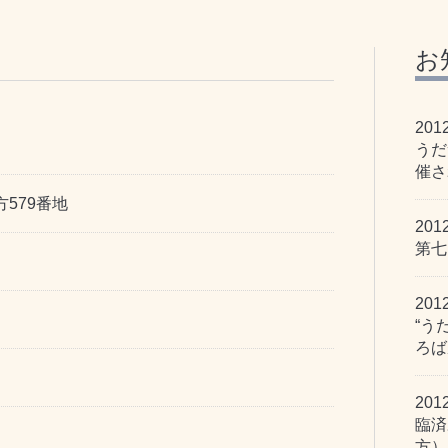
お
201
うだ
催さ
579番地
201
第七
201
“う
ろば
201
臨済
方）