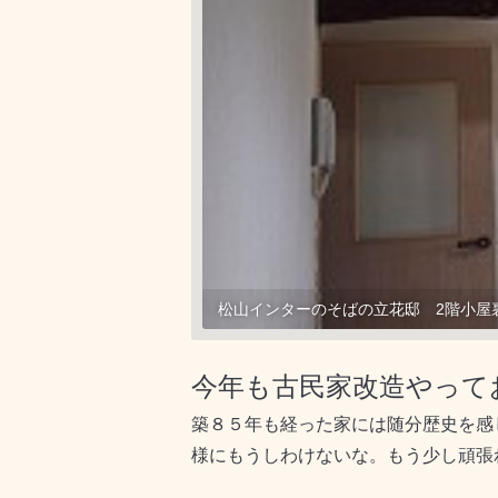
松山インターのそばの立花邸 2階小屋
今年も古民家改造やって
築８５年も経った家には随分歴史を感
様にもうしわけないな。もう少