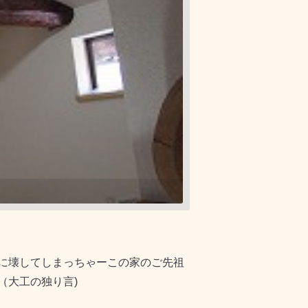
に壊してしまっちゃーこの家のご先祖
工の独り言)