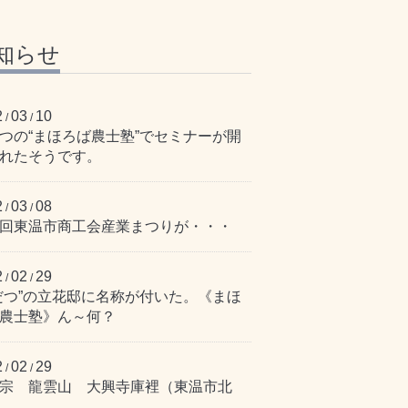
知らせ
2
03
10
/
/
つの“まほろば農士塾”でセミナーが開
れたそうです。
2
03
08
/
/
回東温市商工会産業まつりが・・・
2
02
29
/
/
だつ”の立花邸に名称が付いた。《まほ
農士塾》ん～何？
2
02
29
/
/
宗 龍雲山 大興寺庫裡（東温市北