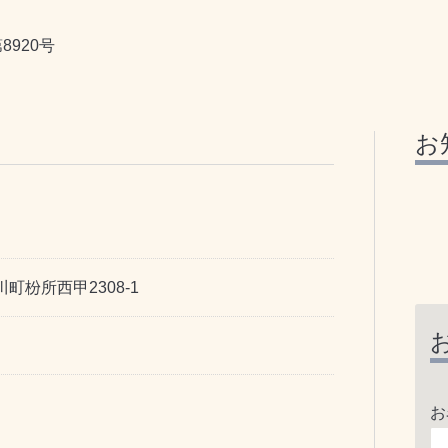
920号
お
町枌所西甲2308-1
お