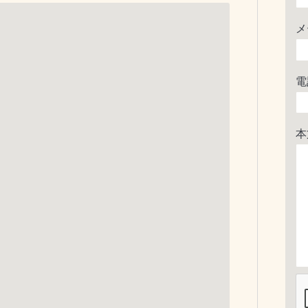
メ
電
本