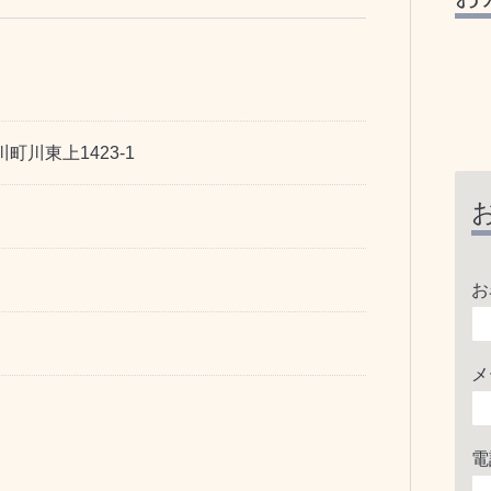
町川東上1423-1
お
メ
電