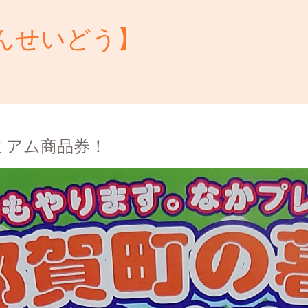
んせいどう】
ミアム商品券！