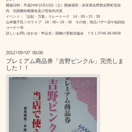
開催日時：平成24年10月13日（土）開催場所：奈良県吉野郡吉野町窪垣
内 旧国栖幼稚園舎及び窪垣内河原
イベント：「記紀・万葉」リレートーク 14：00～15：30
山本陽子氏ソロライブ 18：00～19：30 その他：地元バザー店や似顔絵
コーナー等
詳しいお問い合わせ・申込先：国栖の里観光協会 ＴＥＬ0746-36-6838
2012
09
07 00:00
/
/
プレミアム商品券「吉野ピンクル」完売しま
した！！