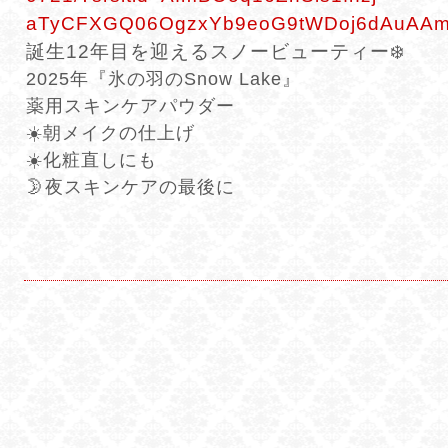
aTyCFXGQ06OgzxYb9eoG9tWDoj6dAuAAm
誕生12年目を迎えるスノービューティー❄️
2025年『氷の羽のSnow Lake』
薬用スキンケアパウダー
☀️朝メイクの仕上げ
☀️化粧直しにも
🌛夜スキンケアの最後に