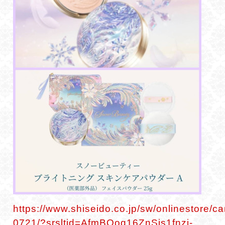
https://www.shiseido.co.jp/sw/onlinestore/
0721/?srsltid=AfmBOoq16ZnSis1fnzj-