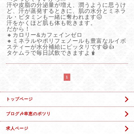
汗や皮脂の分泌量が増え、潤うように思うけ
ど、
汗が蒸発するときに、肌の水分とミネラ
ル・ビタミンも一緒に奪われます😖
汗をかくほど肌も体も乾きます。
だから！
🔸カロリー&カフェインゼロ
🔸
ミネラルやポリフェノールも豊富なルイボ
スティーが水分補給にピッタリです😆👍
タケムラで毎日試飲できますよ🧋
1
トップページ
ブログ🎶幸恵のポツリ
求人ページ