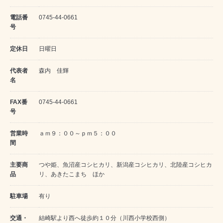
電話番
0745-44-0661
号
定休日
日曜日
代表者
森内 佳輝
名
FAX番
0745-44-0661
号
営業時
ａｍ９：００～ｐｍ５：００
間
主要商
つや姫、魚沼産コシヒカリ、新潟産コシヒカリ、北陸産コシヒカ
品
リ、あきたこまち ほか
駐車場
有り
交通・
結崎駅より西へ徒歩約１０分（川西小学校西側）