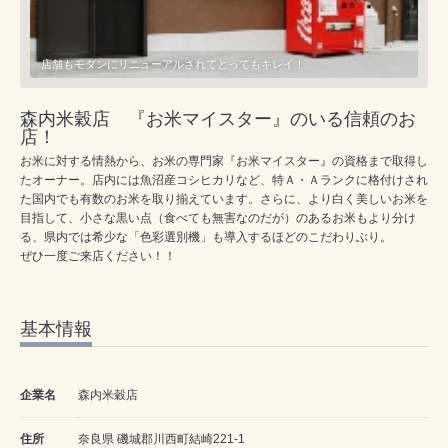
店舗もモダンにリニューアルされてとってもキレイ！
森内米穀店 『お米マイスター』のいる信頼のお
店！
お米に対する情熱から、お米の専門家『お米マイスター』の資格まで取得し
たオーナー。店内には魚沼産コシヒカリなど、特Ａ・Ａランクに格付けされ
た国内でも有数のお米を取り揃えています。さらに、より白く美しいお米を
目指して、小さな黒い点（食べても無害なのだが）のあるお米もより分け
る、県内では希少な「色彩選別機」も導入するほどのこだわりぶり。
ぜひ一度ご来店ください！！
基本情報
企業名
森内米穀店
住所
奈良県 磯城郡川西町結崎221-1