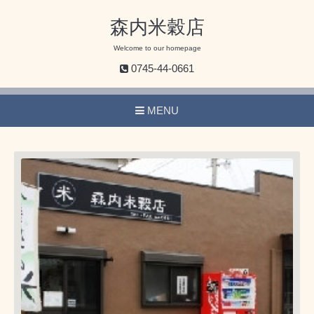
森内米穀店
Welcome to our homepage
0745-44-0661
MENU