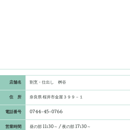
店舗名
割烹・仕出し 桝谷
住 所
奈良県 桜井市金屋３９９－１
電話番号
0744-45-0766
営業時間
昼の部 11:30～ / 夜の部 17:30～