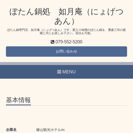
ぼたん鍋処 如月庵（にょげつ
あん）
ぼたん鍋専門店、如月庵（にょげつあん）です。栗入り味噌のぼたん鍋を、重森三玲の庭
園と共にお楽しみ下さい。宿泊も可能。
079-552-5200
お問い合わせ
MENU
基本情報
企業名
篠山観光ホテル㈱