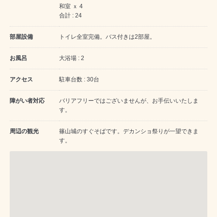
和室 ｘ 4
合計 : 24
部屋設備
トイレ全室完備。バス付きは2部屋。
お風呂
大浴場 : 2
アクセス
駐車台数 : 30台
障がい者対応
バリアフリーではございませんが、お手伝いいたしま
す。
周辺の観光
篠山城のすぐそばです。デカンショ祭りが一望できま
す。