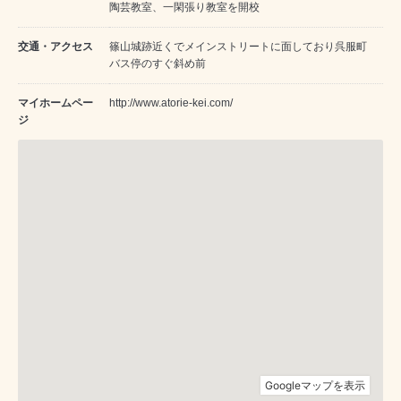
陶芸教室、一閑張り教室を開校
交通・アクセス
篠山城跡近くでメインストリートに面しており呉服町
バス停のすぐ斜め前
マイホームペー
http://www.atorie-kei.com/
ジ