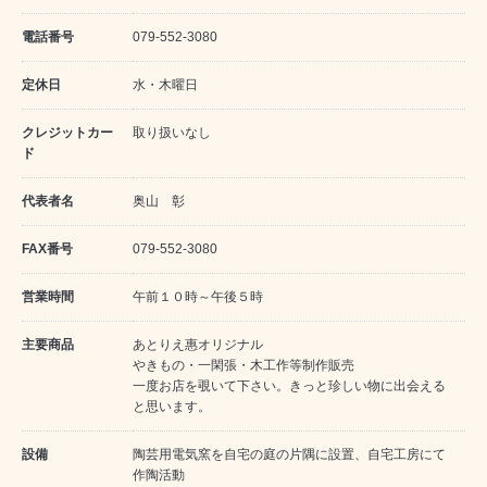
電話番号
079-552-3080
定休日
水・木曜日
クレジットカー
取り扱いなし
ド
代表者名
奥山 彰
FAX番号
079-552-3080
営業時間
午前１０時～午後５時
主要商品
あとりえ惠オリジナル
やきもの・一閑張・木工作等制作販売
一度お店を覗いて下さい。きっと珍しい物に出会える
と思います。
設備
陶芸用電気窯を自宅の庭の片隅に設置、自宅工房にて
作陶活動