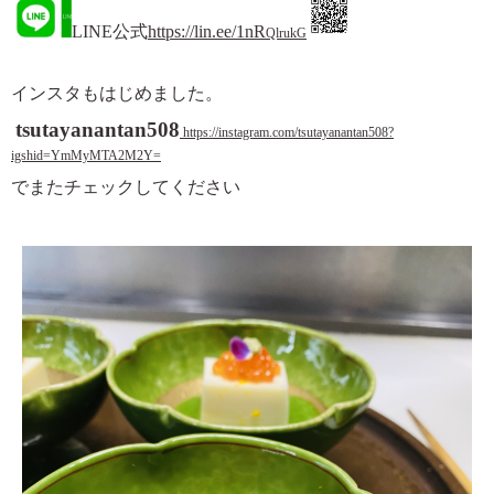
LINE公式
https://lin.ee/1nR
QlrukG
インスタもはじめました。
tsutayanantan508
https://instagram.com/tsutayanantan508?
igshid=YmMyMTA2M2Y=
でまたチェックしてください