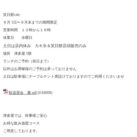
笑日餅cafe
６月 1日〜９月末までの期間限定
営業時間 １２時から１６時
休業日 水曜日
土日は店内休み カキ氷＆笑日餅店頭販売のみ
場所 津多屋 1階
ランチのご予約（前日まで）
以外はお席確保のご予約は承っておりません
土日は駐車場にテーブルテント席設けておりますのでご利用くださいませ
歓送迎会 裏.pdf
(0.64MB)
津多屋では、幹事様ご安心
お得な飲み放題コース
ご用意しております。