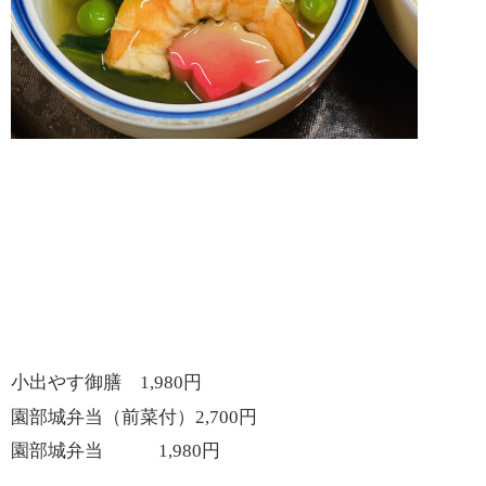
小出やす御膳
1,980
円
園部城弁当（前菜付）
2,700
円
園部城弁当
1,980
円