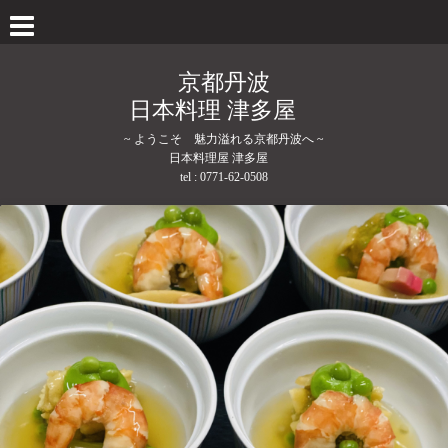
京都丹波
日本料理 津多屋
~ ようこそ 魅力溢れる京都丹波へ ~
日本料理屋 津多屋
tel :
0771-62-0508