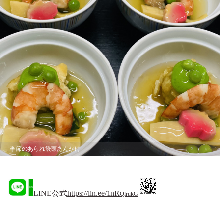
季節のあられ饅頭あんかけ
LINE公式
https://lin.ee/1nR
QlrukG