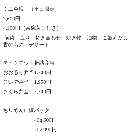
ミニ会席 （平日限定）
3,600
円
4,100
円（茶碗蒸し付き）
前菜 造り 焚き合わせ 焼き物 油物 ご飯赤だし
香のもの デザート
テイクアウト折詰弁当
おおるり弁当
1,700
円
こいで弁当
1,950
円
さくら弁当
3,300
円
ちりめん山椒パック
40g 600
円
70g 990
円