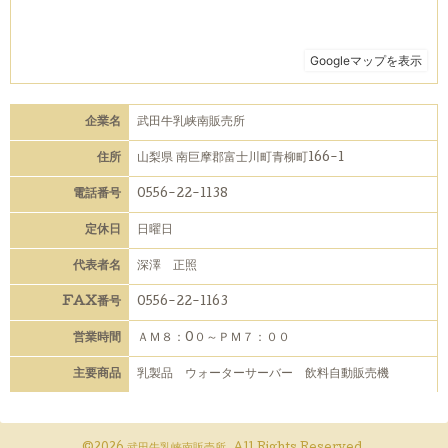
企業名
武田牛乳峡南販売所
住所
山梨県 南巨摩郡富士川町青柳町166-1
電話番号
0556-22-1138
定休日
日曜日
代表者名
深澤 正照
FAX番号
0556-22-1163
営業時間
ＡＭ８：0０～ＰＭ７：００
主要商品
乳製品 ウォーターサーバー 飲料自動販売機