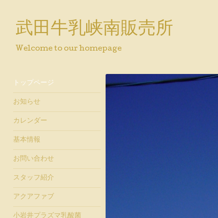
武田牛乳峡南販売所
Welcome to our homepage
トップページ
お知らせ
カレンダー
基本情報
お問い合わせ
スタッフ紹介
アクアファブ
小岩井プラズマ乳酸菌