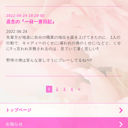
2022-06-24 18:29:00
店主の『一日一言日記』
2022.06.24
先輩方が地道に自分の職業の地位を築き上げてきたのに、1人の
行動で、キャディーのくせに❕雇われの身のくせに❕などと、くせ
に‼️っ言われ非難されるのは、見ていて凄く悲しい‼️
野球小僧は皆んな楽しそうにプレーしてるね〜❗️
1
2
3
4
»
トップページ
お知らせ