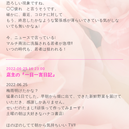
恐ろしい現象ですね。
◯◯疲れ と言うそうです。
確かに、最近、コロナに対して
もう、終息したかなような緊張感が薄らいできている気がしな
いでも無いかなぁ❕
今、ニュースで言っている❕
マルチ商法に洗脳される若者が急増‼️
いつの時代も、若者は狙われる！
2022-06-25 16:23:00
店主の『一日一言日記』
2022.06.25
梅雨明けたかな？
猛暑の1日でした。早朝から畑に出て、できた新鮮野菜を届けて
いただき、感謝しかありません。
せいだのたまじ‼️頑張って作ってみまーす！
土曜の朝は大好きなハナコ書店❕
ほのぼのしてて朝から気持ちいい TV‼️