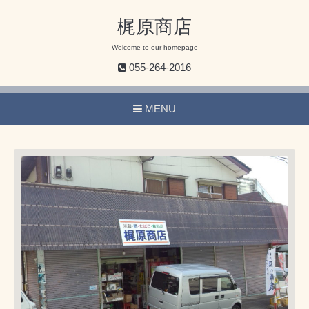
梶原商店
Welcome to our homepage
055-264-2016
MENU