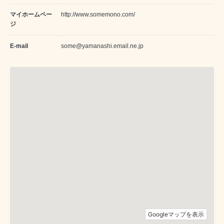
マイホームペー
http://www.somemono.com/
ジ
E-mail
some@yamanashi.email.ne.jp