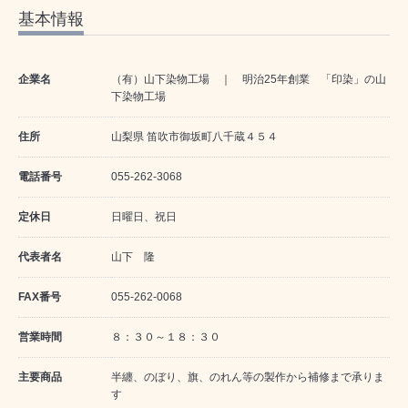
基本情報
企業名
（有）山下染物工場 ｜ 明治25年創業 「印染」の山
下染物工場
住所
山梨県 笛吹市御坂町八千蔵４５４
電話番号
055-262-3068
定休日
日曜日、祝日
代表者名
山下 隆
FAX番号
055-262-0068
営業時間
８：３０～１８：３０
主要商品
半纏、のぼり、旗、のれん等の製作から補修まで承りま
す