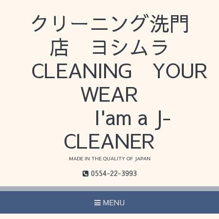
クリーニング洗門
店 ヨシムラ
CLEANING YOUR
WEAR
I'am a J-
CLEANER
MADE IN THE QUALITY OF JAPAN
0554-22-3993
MENU