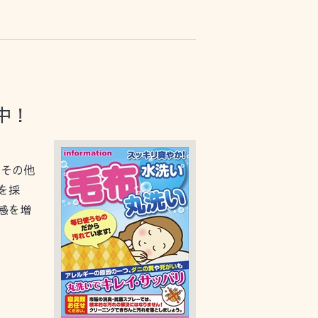
中！
やその他
を採
感を増