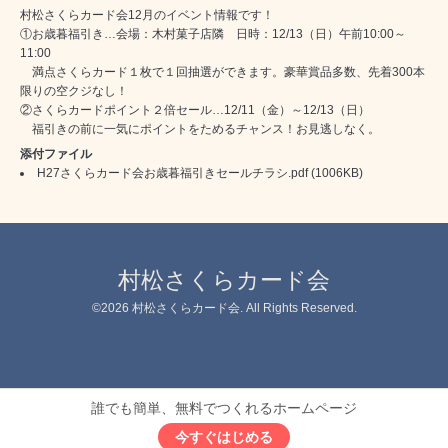
村松さくらカード会12月のイベント情報です！
①お歳暮福引き…会場：木村菓子店隣 日時：12/13（日）午前10:00～
11:00
満点さくらカード１枚で１回抽選ができます。豪華賞品多数、先着300本
限りの空クジなし！
②さくらカードポイント２倍セール…12/11（金）～12/13（日）
福引きの前に一気にポイントをためるチャンス！お見逃しなく。
添付ファイル
H27さくらカード会お歳暮福引きセールチラシ.pdf
(1006KB)
村松さくらカード会
©2026
村松さくらカード会
. All Rights Reserved.
誰でも簡単、無料でつくれるホームページ
今すぐはじめる