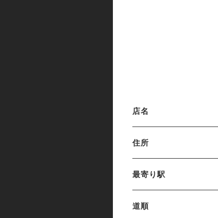
店名
住所
最寄り駅
道順