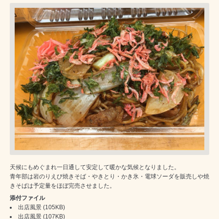
天候にもめぐまれ一日通して安定して暖かな気候となりました。
青年部は岩のりえび焼きそば・やきとり・かき氷・電球ソーダを販売しや焼
きそばは予定量をほぼ完売させました。
添付ファイル
出店風景
(105KB)
出店風景
(107KB)