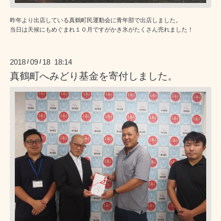
昨年より出店している真鶴町民運動会に青年部で出店しました。
当日は天候にもめぐまれ１０月ですがかき氷がたくさん売れました！
2018
09
18 18:14
/
/
真鶴町へみどり基金を寄付しました。