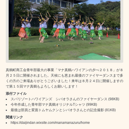
真鶴町商工会青年部最大の事業「マナ真鶴ハワイアンの夕べ２０１８」が８
月２５日に開催されました。天候にも恵まれ最後のファイヤーダンスまで多
くの方のご来場ありがとうございました！来年は８月２４日に開催しますの
で第１５回マナ真鶴もよろしくお願いします！
添付ファイル
スパリゾートハワイアンズ シバオラさんのファイヤーダンス
(98KB)
今年作成した青年部マナ真鶴オリジナルTシャツ
(99KB)
最後は部員と変面トムヤムクンとシバオラさんとの記念撮影
(81KB)
関連リンク
https://daijindan.wixsite.com/manamanazuru/home