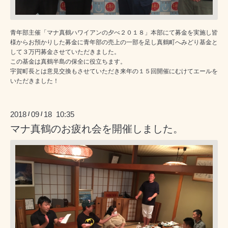
青年部主催「マナ真鶴ハワイアンの夕べ２０１８」本部にて募金を実施し皆
様からお預かりした募金に青年部の売上の一部を足し真鶴町へみどり基金と
して３万円募金させていただきました。
この基金は真鶴半島の保全に役立ちます。
宇賀町長とは意見交換もさせていただき来年の１５回開催にむけてエールを
いただきました！
2018
09
18 10:35
/
/
マナ真鶴のお疲れ会を開催しました。