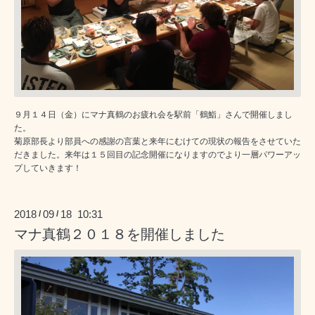
９月１４日（金）にマナ真鶴のお疲れ会を駅前「鶴鮨」さんで開催しまし
た。
菊原部長より部員への感謝の言葉と来年にむけての現状の報告をさせていた
だきました。来年は１５回目の記念開催になりますのでより一層パワーアッ
プしていきます！
2018
09
18 10:31
/
/
マナ真鶴２０１８を開催しました