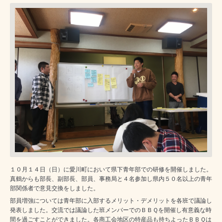
１０月１４日（日）に愛川町において県下青年部での研修を開催しました。
真鶴からも部長、副部長、部員、事務局と４名参加し県内５０名以上の青年
部関係者で意見交換をしました。
部員増強については青年部に入部するメリット・デメリットを各班で議論し
発表しました。交流では議論した班メンバーでのＢＢＱを開催し有意義な時
間を過ごすことができました。各商工会地区の特産品も持ちよったＢＢＱは