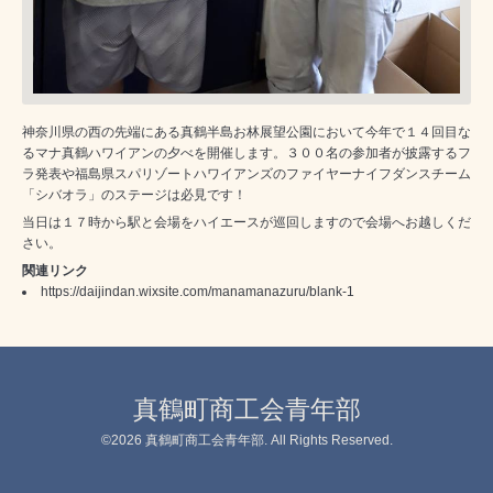
神奈川県の西の先端にある真鶴半島お林展望公園において今年で１４回目な
るマナ真鶴ハワイアンの夕べを開催します。３００名の参加者が披露するフ
ラ発表や福島県スパリゾートハワイアンズのファイヤーナイフダンスチーム
「シバオラ」のステージは必見です！
当日は１７時から駅と会場をハイエースが巡回しますので会場へお越しくだ
さい。
関連リンク
https://daijindan.wixsite.com/manamanazuru/blank-1
真鶴町商工会青年部
©2026
真鶴町商工会青年部
. All Rights Reserved.