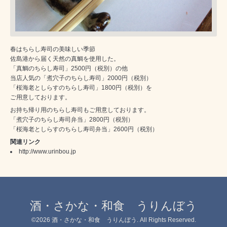
春はちらし寿司の美味しい季節
佐島港から届く天然の真鯛を使用した。
「真鯛のちらし寿司」2500円（税別）の他
当店人気の「煮穴子のちらし寿司」2000円（税別）
「桜海老としらすのちらし寿司」1800円（税別）を
ご用意しております。
お持ち帰り用のちらし寿司もご用意しております。
「煮穴子のちらし寿司弁当」2800円（税別）
「桜海老としらすのちらし寿司弁当」2600円（税別）
関連リンク
http://www.urinbou.jp
酒・さかな・和食 うりんぼう
©2026
酒・さかな・和食 うりんぼう
. All Rights Reserved.