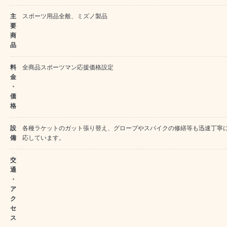
主
スポーツ用品全般、ミズノ製品
要
商
品
料
全商品スポーツマン応援価格設定
金
・
価
格
設
各種ラケットのガット張り替え、グローブやスパイクの修繕等も迅速丁寧
備
応しています。
交
通
・
ア
ク
セ
ス