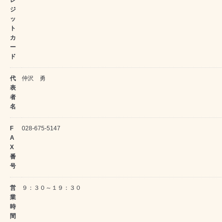
レ
ジ
ッ
ト
カ
ー
ド
代
仲沢 勇
表
者
名
F
028-675-5147
A
X
番
号
営
９：３０～１９：３０
業
時
間