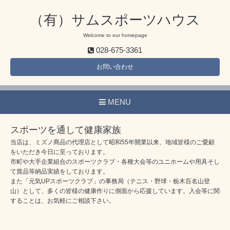
（有）サムスポーツハウス
Welcome to our homepage
028-675-3361
お問い合わせ
MENU
スポーツを通して健康家族
当店は、ミズノ商品の代理店として昭和55年開業以来、地域皆様のご愛顧
をいただき今日に至っております。
市町や大手企業組合のスポーツクラブ・各種大会等のユニホームや用具そし
て賞品等納品実績をしております。
また「元気UPスポーツクラブ」の事務局（テニス・野球・栃木百名山登
山）として、多くの皆様の健康作りに側面から応援しています。入会等に関
することは、お気軽にご相談下さい。