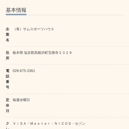
基本情報
企
（有）サムスポーツハウス
業
名
住
栃木県 塩谷郡高根沢町宝積寺２３２９
所
電
028-675-3361
話
番
号
定
毎週水曜日
休
日
ク
ＶｉＳＡ・Ｍａｓｔｅｒ・ＮＩＣＯＳ・セゾン