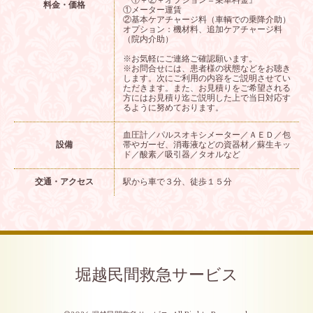
『①＋②＋オプション＝乗車料金』
料金・価格
①メーター運賃
②基本ケアチャージ料（車輌での乗降介助）
オプション：機材料、追加ケアチャージ料
（院内介助）
※お気軽にご連絡ご確認願います。
※お問合せには、患者様の状態などをお聴き
します。次にご利用の内容をご説明させてい
ただきます。また、お見積りをご希望される
方にはお見積り迄ご説明した上で当日対応す
るように努めております。
血圧計／パルスオキシメーター／ＡＥＤ／包
設備
帯やガーゼ、消毒液などの資器材／蘇生キッ
ド／酸素／吸引器／タオルなど
交通・アクセス
駅から車で３分、徒歩１５分
堀越民間救急サービス