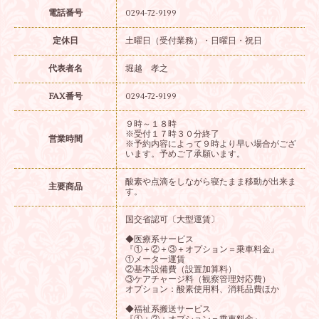
電話番号
0294-72-9199
定休日
土曜日（受付業務）・日曜日・祝日
代表者名
堀越 孝之
FAX番号
0294-72-9199
９時～１８時
※受付１７時３０分終了
営業時間
※予約内容によって９時より早い場合がござ
います。予めご了承願います。
酸素や点滴をしながら寝たまま移動が出来ま
主要商品
す。
国交省認可〔大型運賃〕
◆医療系サービス
『①＋②＋③＋オプション＝乗車料金』
①メーター運賃
②基本設備費（設置加算料）
③ケアチャージ料（観察管理対応費）
オプション：酸素使用料、消耗品費ほか
◆福祉系搬送サービス