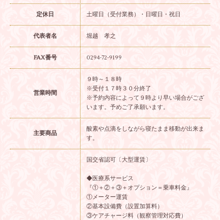
定休日
土曜日（受付業務）・日曜日・祝日
代表者名
堀越 孝之
FAX番号
0294-72-9199
９時～１８時
※受付１７時３０分終了
営業時間
※予約内容によって９時より早い場合がござ
います。予めご了承願います。
酸素や点滴をしながら寝たまま移動が出来ま
主要商品
す。
国交省認可〔大型運賃〕
◆医療系サービス
『①＋②＋③＋オプション＝乗車料金』
①メーター運賃
②基本設備費（設置加算料）
③ケアチャージ料（観察管理対応費）