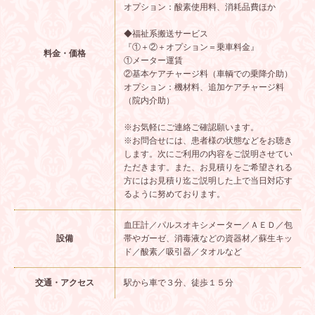
オプション：酸素使用料、消耗品費ほか
◆福祉系搬送サービス
『①＋②＋オプション＝乗車料金』
料金・価格
①メーター運賃
②基本ケアチャージ料（車輌での乗降介助）
オプション：機材料、追加ケアチャージ料
（院内介助）
※お気軽にご連絡ご確認願います。
※お問合せには、患者様の状態などをお聴き
します。次にご利用の内容をご説明させてい
ただきます。また、お見積りをご希望される
方にはお見積り迄ご説明した上で当日対応す
るように努めております。
血圧計／パルスオキシメーター／ＡＥＤ／包
設備
帯やガーゼ、消毒液などの資器材／蘇生キッ
ド／酸素／吸引器／タオルなど
交通・アクセス
駅から車で３分、徒歩１５分