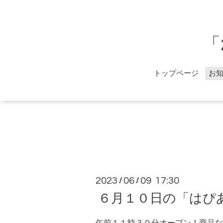
「
トップページ
お
2023
06
09 17:30
/
/
６月１０日の「はぴ