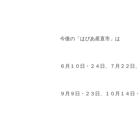
今後の「はぴあ産直市」は
６月１０日・２４日、７月２２日、
９月９日・２３日、１０月１４日・