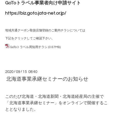
GoToトラベル事業者向け申請サイト
https://biz.goto.jata-net.or.jp/
地域共通クーポン取扱店舗登録のご案内チラシについては
下記をクリックしてご確認下さい。
GoToトラベル周知用チラシ
(0.67MB)
2020
/
09
/
15 08:40
北海道事業承継セミナーのお知らせ
このたび北海道・北海道新聞・北海道経産局の主催で
「北海道事業承継セミナー」をオンラインで開催するこ
ととなりました。