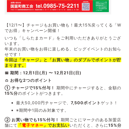
【12/1〜】チャージもお買い物も！最大15%戻ってくる「W
でお得」キャンペーン開催！
いつも「しらたまカード」をご利用いただきありがとうござ
います。
年末のお買い物をお得に楽しめる、ビッグイベントのお知ら
せです！
今回は「チャージ」と「お買い物」のダブルでポイントが貯
まります。
📅 期間：12月1日(月) 〜 12月21日(日)
👛 お得な2つのポイント
① チャージで15%付与！
期間中にチャージすると、金額の
15%分
のポイントがつきます。
最大50,000円チャージで、
7,500ポイント
ゲット！
※期間中1回のみ対象です。
② お買い物でも15%付与！
期間ごとにマークのある加盟店
舗にて
「
電子マネー
」でお支払い
いただくと、さらに
15%分