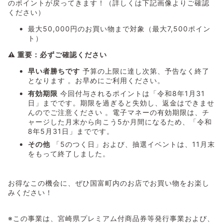
のポイントが戻ってきます！（詳しくは下記画像よりご確認
ください）
最大50,000円のお買い物まで対象（最大7,500ポイン
ト）
⚠️ 重要：必ずご確認ください
早い者勝ちです
予算の上限に達し次第、予告なく終了
となります
。お早めにご利用ください。
有効期限
今回付与されるポイントは「令和8年1月31
日」までです。期限を過ぎると失効し、返金はできませ
んのでご注意ください
。電子マネーの有効期限は、チ
ャージした月末から向こう5か月間になるため、「令和
8年5月31日」までです。
その他
「5のつく日」および、抽選イベントは、11月末
をもって終了しました。
お得なこの機会に、ぜひ国富町内のお店でお買い物をお楽し
みください！
※この事業は、宮崎県プレミアム付商品券等発行事業および、